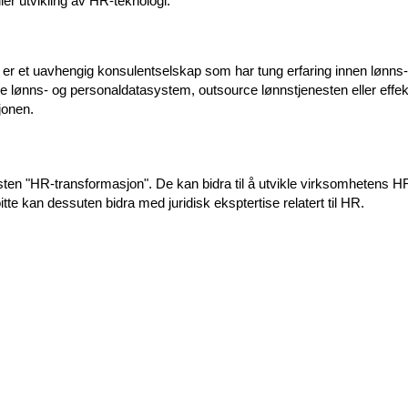
er utvikling av HR-teknologi:
 er et uavhengig konsulentselskap som har tung erfaring innen lønns- o
te lønns- og personaldatasystem, outsource lønnstjenesten eller effek
jonen
.
sten "
HR-transformasjo
n". De kan bidra til å utvikle virksomhetens H
tte kan dessuten bidra med juridisk eksptertise relatert til HR.