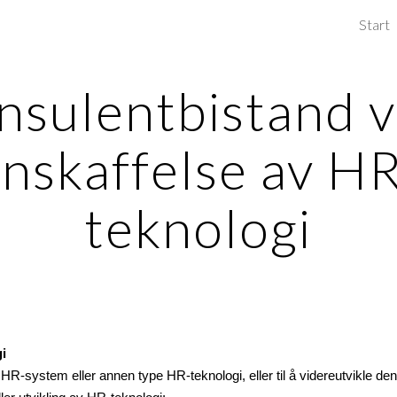
Start
ip to main content
Skip to navigat
nsulentbistand v
nskaffelse av H
teknologi
i
HR-system
 eller annen type
HR-teknologi,
 eller til å videreutvikle d