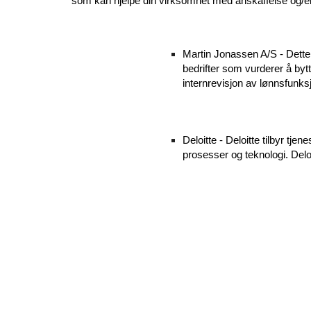
som kan hjelpe din virksomhet med anskaffelse og/ell
Martin Jonassen A/S -
Dette
bedrifter som vurderer å byt
internrevisjon av lønnsfunks
Deloitte -
Deloitte tilbyr tjene
prosesser og teknologi. Deloi