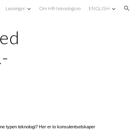
Løsninger
Om HR-teknologi.no
ENGLISH
ion
ed 
R-
enne typen teknologi? Her er to
konsulentselskaper